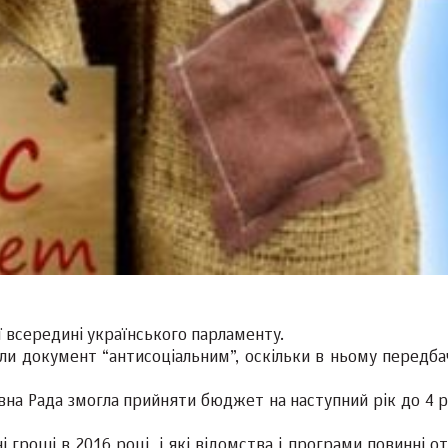
 всередині українського парламенту.
звали документ “антисоціальним”, оскільки в ньому передб
вна Рада змогла прийняти бюджет на наступний рік до 4 р
гроші в 2016 році, і які відомства і програми повинні о