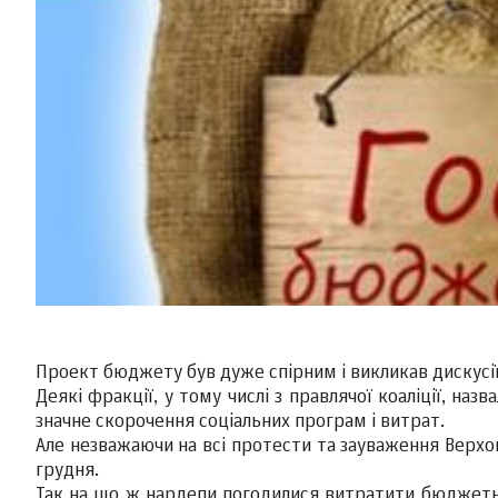
Проект бюджету був дуже спірним і викликав дискусії
Деякі фракції, у тому числі з правлячої коаліції, на
значне скорочення соціальних програм і витрат.
Але незважаючи на всі протести та зауваження Верхо
грудня.
Так на що ж нардепи погодилися витратити бюджетні 