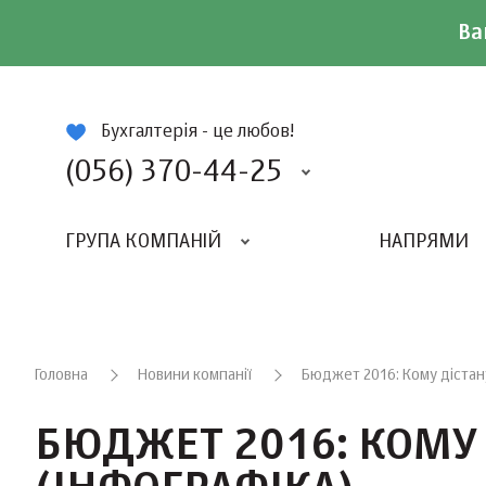
Ва
ій
Бухгалтерія - це любов!
(056) 370-44-25
ГРУПА КОМПАНІЙ
НАПРЯМИ
ВИДАВНИЦТВО «БАЛАНС-КЛУБУ»
«ВСЕУКРАЇНСЬКИЙ БУХГАЛТЕРСКИЙ КЛУБ»
Головна
Новини компанії
Бюджет 2016: Кому дістану
БЮДЖЕТ 2016: КОМУ 