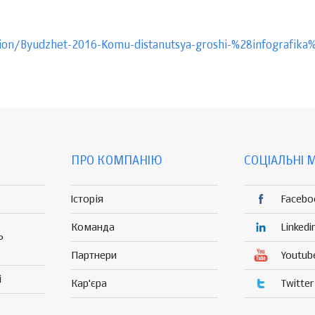
tion/Byudzhet-2016-Komu-distanutsya-groshi-%28infografik
ПРО КОМПАНІЮ
СОЦІАЛЬНІ 
Історія
Facebo
Команда
Linkedi
Р
Партнери
Youtub
і
Кар'єра
Twitter