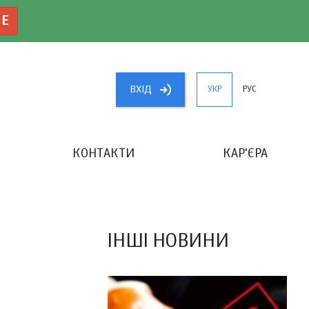
NE
ВХIД
УКР
РУС
КОНТАКТИ
КАР'ЄРА
«КРАЩИЙ БУХГАЛТЕР УКРАЇНИ»
ІНШІ НОВИНИ