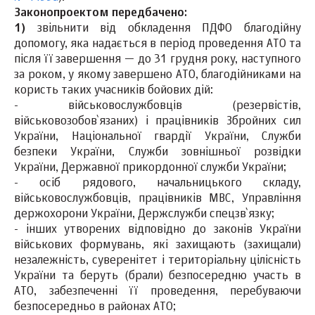
Законопроектом передбачено:
1)
звільнити від обкладення ПДФО благодійну
допомогу, яка надається в період проведення АТО та
після її завершення — до 31 грудня року, наступного
за роком, у якому завершено АТО, благодійниками на
користь таких учасників бойових дій:
- військовослужбовців (резервістів,
військовозобов`язаних) і працівників Збройних сил
України, Національної гвардії України, Служби
безпеки України, Служби зовнішньої розвідки
України, Державної прикордонної служби України;
- осіб рядового, начальницького складу,
військовослужбовців, працівників МВС, Управління
держохорони України, Держслужби спецзв`язку;
- інших утворених відповідно до законів України
військових формувань, які захищають (захищали)
незалежність, суверенітет і територіальну цілісність
України та беруть (брали) безпосередню участь в
АТО, забезпеченні її проведення, перебуваючи
безпосередньо в районах АТО;