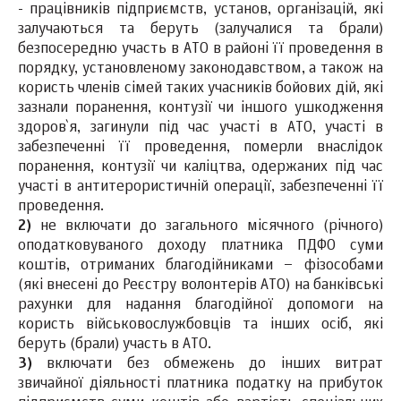
- працівників підприємств, установ, організацій, які
залучаються та беруть (залучалися та брали)
безпосередню участь в АТО в районі її проведення в
порядку, установленому законодавством, а також на
користь членів сімей таких учасників бойових дій, які
зазнали поранення, контузії чи іншого ушкодження
здоров`я, загинули під час участі в АТО, участі в
забезпеченні її проведення, померли внаслідок
поранення, контузії чи каліцтва, одержаних під час
участі в антитерористичній операції, забезпеченні її
проведення.
2)
не включати до загального місячного (річного)
оподатковуваного доходу платника ПДФО суми
коштів, отриманих благодійниками – фізособами
(які внесені до Реєстру волонтерів АТО) на банківські
рахунки для надання благодійної допомоги на
користь військовослужбовців та інших осіб, які
беруть (брали) участь в АТО.
3)
включати без обмежень до інших витрат
звичайної діяльності платника податку на прибуток