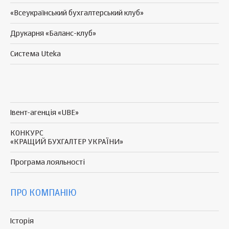
«Всеукраїнський бухгалтерський клуб»
Друкарня «Баланс-клуб»
Система Uteka
Івент-агенція «UBE»
КОНКУРС
«КРАЩИЙ БУХГАЛТЕР УКРАЇНИ»
Програма
лояльності
ПРО КОМПАНІЮ
Історія