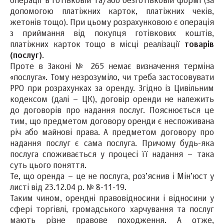
операції в готівковій та/або безготівковій формі (за
допомогою платіжних карток, платіжних чеків,
жетонів тощо). При цьому розрахунковою є операція
з приймання від покупця готівкових коштів,
платіжних карток тощо в місці реалізації
товарів
(послуг)
.
Проте в Законі № 265 немає визначення терміна
«послуга». Тому незрозуміло, чи треба застосовувати
РРО при розрахунках за оренду. Згідно із Цивільним
кодексом (далі – ЦК), договір оренди не належить
до договорів про надання послуг. Пояснюється це
тим, що предметом договору оренди є неспоживана
річ або майнові права. А предметом договору про
надання послуг є сама послуга. Причому будь-яка
послуга споживається у процесі її надання – така
суть цього поняття.
Те, що оренда – це не послуга, роз’яснив і Мін’юст у
листі від 23.12.04 р. № 8-11-19.
Таким чином, орендні правовідносини і відносини у
сфері торгівлі, громадського харчування та послуг
мають різне правове походження. А отже,