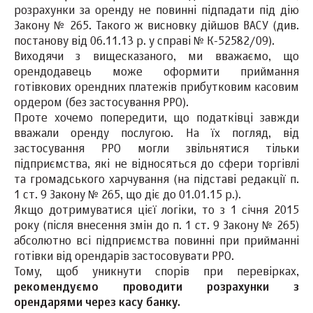
розрахунки за оренду не повинні підпадати під дію
Закону № 265. Такого ж висновку дійшов ВАСУ (див.
постанову від 06.11.13 р. у справі № К-52582/09).
Виходячи з вищесказаного, ми вважаємо, що
орендодавець може оформити приймання
готівкових орендних платежів прибутковим касовим
ордером (без застосування РРО).
Проте хочемо попередити, що податківці завжди
вважали оренду послугою. На їх погляд, від
застосування РРО могли звільнятися тільки
підприємства, які не відносяться до сфери торгівлі
та громадського харчування (на підставі редакції п.
1 ст. 9 Закону № 265, що діє до 01.01.15 р.).
Якщо дотримуватися цієї логіки, то з 1 січня 2015
року (після внесення змін до п. 1 ст. 9 Закону № 265)
абсолютно всі підприємства повинні при прийманні
готівки від орендарів застосовувати РРО.
Тому, щоб уникнути спорів при перевірках,
рекомендуємо проводити розрахунки з
орендарями через касу банку.