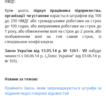
НМДГ.
Крім цього,
підкуп працівника підприємства,
організації чи установи
карається штрафом від 100
до 250 НМДГ або громадськими роботами на строк
до 100 годин, або виправними роботами на строк до
1 року, або обмеженням волі на строк до 2 років, або
позбавленням волі на той самий строк, із
спеціальною конфіскацією.
Закон України від 13.05.14 р. № 1261-
VII
набуде
чинності з 04.06.14 р. („Голос України” від 03.06.14 р.
№ 105).
Новини за темою:
Прийнято Закон, яким запроваджуються штрафи за
подання недостовірних відомостей