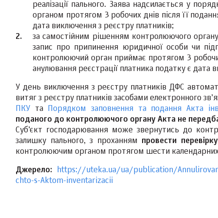
реалізації пального. Заява надсилається у поря
органом протягом 3 робочих днів після її поданн
дата виключення з реєстру платників;
за самостійним рішенням контролюючого органу 
запис про припинення юридичної особи чи під
контролюючий орган приймає протягом 3 робочих
анулювання реєстрації платника податку є дата в
У день виключення з реєстру платників ДФС автомати
витяг з реєстру платників засобами електронного зв’я
ПКУ
та
Порядком заповнення та подання Акта інве
поданого до контролюючого органу Акта не передб
Суб’єкт господарювання може звернутись до контро
залишку пального, з проханням
провести перевірку
контролюючим органом протягом шести календарних м
Джерело:
https://uteka.ua/ua/publication/Annulirovani
chto-s-Aktom-inventarizacii