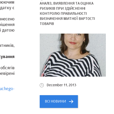
олюючим
АНАЛІЗ, ВИЯВЛЕННЯ ТА ОЦІНКА
одатку є
РИЗИКІВ ПРИ ЗДІЙСНЕННІ
КОНТРОЛЮ ПРАВИЛЬНОСТІ
ВИЗНАЧЕННЯ МИТНОЇ ВАРТОСТІ
внесено
ТОВАРІВ
рішення
і датою
тників,
сування
обсягів
евірені
December 11, 2013
yuchego-
ВСІ НОВИНИ