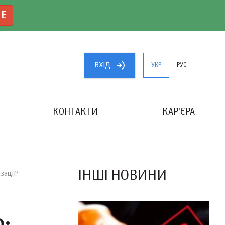
NE
ВХIД
УКР
РУС
КОНТАКТИ
КАР'ЄРА
«КРАЩИЙ БУХГАЛТЕР УКРАЇНИ»
ІНШІ НОВИНИ
зації?