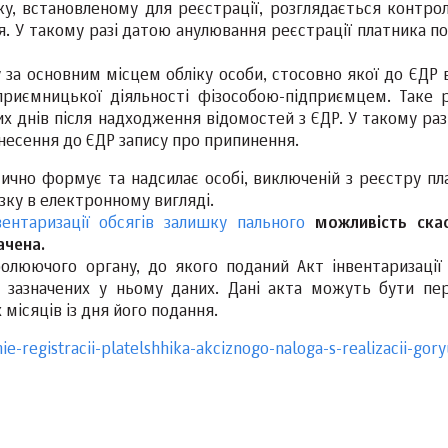
дку, встановленому для реєстрації, розглядається контр
я. У такому разі датою анулювання реєстрації платника п
за основним місцем обліку особи, стосовно якої до ЄДР 
приємницької діяльності фізособою-підприємцем. Таке 
 днів після надходження відомостей з ЄДР. У такому раз
несення до ЄДР запису про припинення.
чно формує та надсилає особі, виключеній з реєстру пла
зку в електронному вигляді.
нтаризації обсягів залишку пального
можливість ска
ачена.
люючого органу, до якого поданий Акт інвентаризації 
зазначених у ньому даних. Дані акта можуть бути пер
ісяців із дня його подання.
e-registracii-platelshhika-akciznogo-naloga-s-realizacii-gor