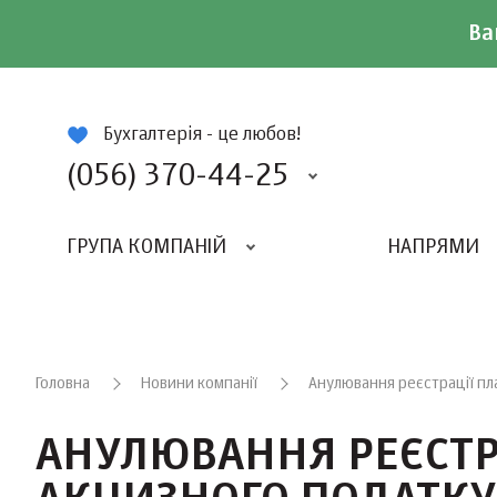
Ва
ій
Бухгалтерія - це любов!
(056) 370-44-25
ГРУПА КОМПАНІЙ
НАПРЯМИ
ВИДАВНИЦТВО «БАЛАНС-КЛУБУ»
«ВСЕУКРАЇНСЬКИЙ БУХГАЛТЕРСКИЙ КЛУБ»
Головна
Новини компанії
Анулювання реєстрації пла
АНУЛЮВАННЯ РЕЄСТР