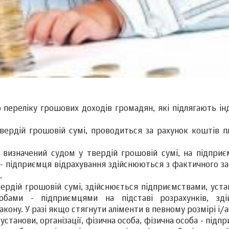
 переліку грошових доходів громадян, які підлягають інд
твердій грошовій сумі, проводиться за рахунок коштів п
 визначений судом у твердій грошовій сумі, на підприєм
оби - підприємця відрахування здійснюються з фактичного з
.
вердій грошовій сумі, здійснюється підприємствами, уста
обами - підприємцями на підставі розрахунків, зді
кону. У разі якщо стягнути аліменти в певному розмірі і/
установи, організації, фізична особа, фізична особа - підп