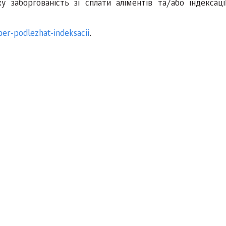
 заборгованість зі сплати аліментів та/або індексаці
per-podlezhat-indeksacii
.