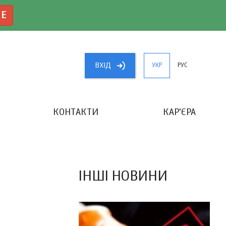
NE
ВХIД
УКР
РУС
КОНТАКТИ
КАР'ЄРА
«КРАЩИЙ БУХГАЛТЕР УКРАЇНИ»
ІНШІ НОВИНИ