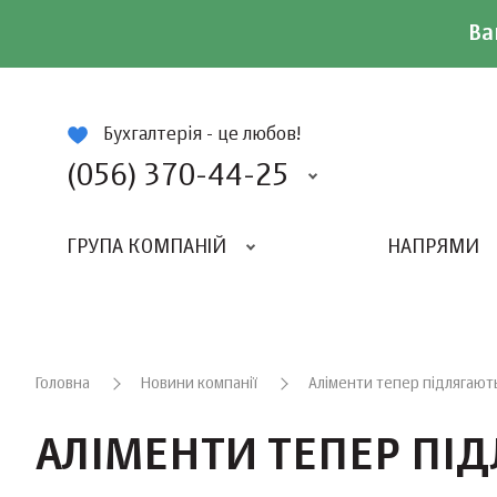
Ва
ій
Бухгалтерія - це любов!
(056) 370-44-25
ГРУПА КОМПАНІЙ
НАПРЯМИ
ВИДАВНИЦТВО «БАЛАНС-КЛУБУ»
«ВСЕУКРАЇНСЬКИЙ БУХГАЛТЕРСКИЙ КЛУБ»
Головна
Новини компанії
Аліменти тепер підлягають
АЛІМЕНТИ ТЕПЕР ПІД