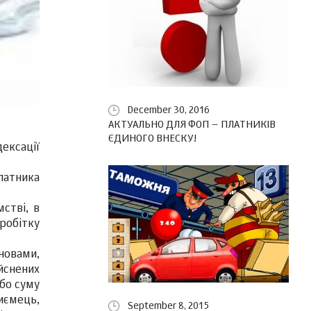
December 30, 2016
АКТУАЛЬНО ДЛЯ ФОП – ПЛАТНИКІВ
ЄДИНОГО ВНЕСКУ!
ексації
латника
стві, в
аробітку
новами,
йснених
або суму
риємець,
September 8, 2015