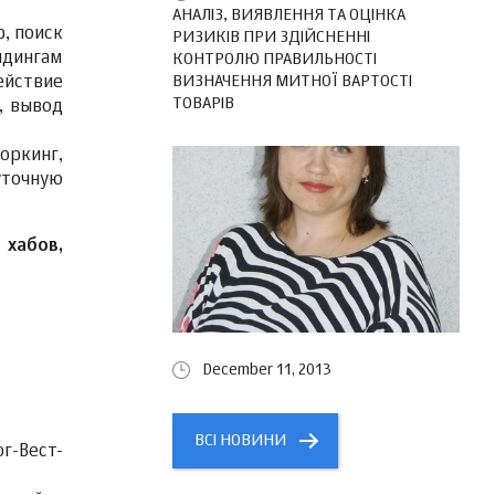
АНАЛІЗ, ВИЯВЛЕННЯ ТА ОЦІНКА
, поиск
РИЗИКІВ ПРИ ЗДІЙСНЕННІ
лдингам
КОНТРОЛЮ ПРАВИЛЬНОСТІ
ВИЗНАЧЕННЯ МИТНОЇ ВАРТОСТІ
ействие
ТОВАРІВ
, вывод
оркинг,
уточную
 хабов,
December 11, 2013
ВСІ НОВИНИ
г-Вест-