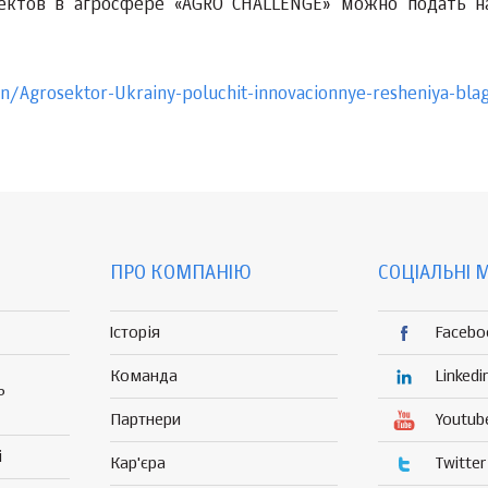
оектов в агросфере «AGRO CHALLENGE» можно подать н
on/Agrosektor-Ukrainy-poluchit-innovacionnye-resheniya-bla
ПРО КОМПАНІЮ
СОЦІАЛЬНІ 
Історія
Facebo
Команда
Linkedi
Р
Партнери
Youtub
і
Кар'єра
Twitter