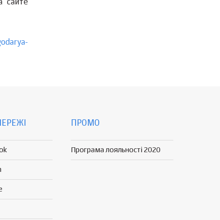
а сайте
godarya-
МЕРЕЖІ
ПРОМО
ok
Програма лояльності 2020
n
e