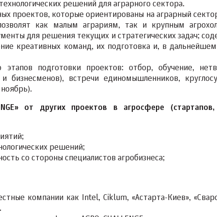
технологических решений для аграрного сектора.
ных проектов, которые ориентированы на аграрный сектор
позволят как малым аграриям, так и крупным агрохо
менты для решения текущих и стратегических задач; сод
ние креативных команд, их подготовка и, в дальнейшем
этапов подготовки проектов: отбор, обучение, нетв
х и бизнесменов), встречи единомышленников, круглос
ноябрь).
NGE» от других проектов в агросфере (стартапов,
иятий;
нологических решений;
ность со стороны специалистов агробизнеса;
тные компании как Intel, Ciklum, «Астарта-Киев», «Сваро
.