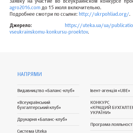
Заявку на участие во Всеукраинском конкурсе пр
agro2016.com
до 15 июля включительно.
Подробнее смотри по ссылке:
http://ukrpohliad.org/
.
Джерело:
https://uteka.ua/ua/publicati
vseukrainskomu-konkursu-proektov
.
НАПРЯМИ
Видавництво «Баланс-клуб»
Івент-агенція «UBE»
«Всеукраїнський
КОНКУРС
бухгалтерський клуб»
«КРАЩИЙ БУХГАЛТЕ
УКРАЇНИ»
Друкарня «Баланс-клуб»
Програма
лояльност
Система Uteka