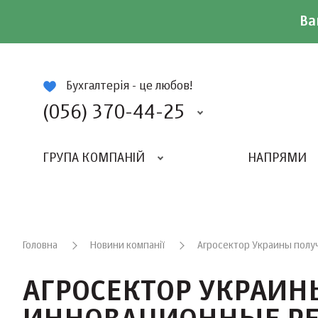
Ва
ій
Бухгалтерія - це любов!
(056) 370-44-25
ГРУПА КОМПАНІЙ
НАПРЯМИ
ВИДАВНИЦТВО «БАЛАНС-КЛУБУ»
«ВСЕУКРАЇНСЬКИЙ БУХГАЛТЕРСКИЙ КЛУБ»
Головна
Новини компанії
Агросектор Украины полу
АГРОСЕКТОР УКРАИН