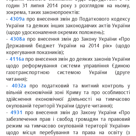
годин 31 липня 2014 року з розглядом на ньому,
зокрема, таких законопроектів:
-
4309а
про внесення змін до Податкового кодексу
України та деяких інших законодавчих актів України
(щодо удосконалення окремих положень);
-
4308а
про внесення змін до Закону України «Про
Державний бюджет України на 2014 рік» (щодо
корегування показників);
-
4116а
про внесення змін до деяких законів України
щодо реформування системи управління Єдиною
газотранспортною системою України (друге
читання);
-
4032а
про податковий та митний контроль у
вільній економічній зоні Криму та про особливості
здійснення економічної діяльності на тимчасово
окупованій території України (друге читання);
-
4931
про внесення змін до Закону України «Про
забезпечення прав і свобод громадян та правовий
режим на тимчасово окупованій території України»
щодо місця перебування та права на освіту (з