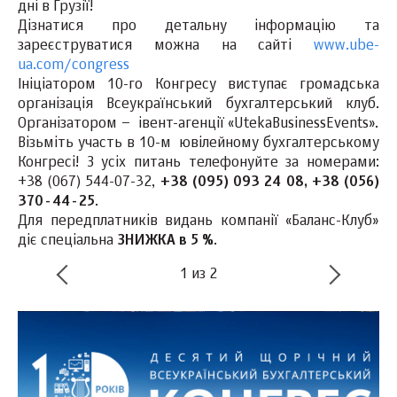
дні в Грузії!
Дізнатися про детальну інформацію та
зареєструватися можна на сайті
www.ube-
ua.com/congress
Ініціатором 10-го Конгресу виступає громадська
організація Всеукраїнський бухгалтерський клуб.
Організатором – івент-агенції «UtekaBusinessEvents».
Візьміть участь в 10-м ювілейному бухгалтерському
Конгресі! З усіх питань телефонуйте за номерами:
+38 (067) 544-07-32,
+38 (095) 093 24 08, +38 (056)
370-44-25
.
Для передплатників видань компанії «Баланс-Клуб»
діє спеціальна
ЗНИЖКА в 5 %
.
1
из
2