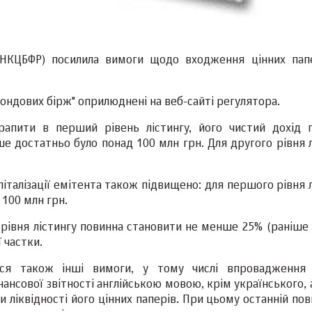
 (НКЦБФР) посилила вимоги щодо входження цінних пап
ондових бірж" оприлюднені на веб-сайті регулятора.
рапити в перший рівень лістингу, його чистий дохід 
ше достатньо було понад 100 млн грн. Для другого рівня 
італізації емітента також підвищено: для першого рівня 
о 100 млн грн.
о рівня лістингу повинна становити не менше 25% (раніше 
 частки.
ься також інші вимоги, у тому числі впровадження
нансової звітності англійською мовою, крім українського,
ліквідності його цінних паперів. При цьому останній пов