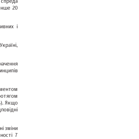
 спреда
енше 20
ивних і
країні,
значення
инципів
ументом
ротягом
%). Якщо
повідні
ні зміни
ності 7