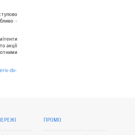
оступово
бливо -
емітенти
то акції
тотними
eriv-do-
МЕРЕЖІ
ПРОМО