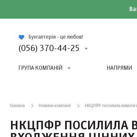
Ва
ій
Бухгалтерія - це любов!
(056) 370-44-25
ГРУПА КОМПАНІЙ
НАПРЯМИ
ВИДАВНИЦТВО «БАЛАНС-КЛУБУ»
«ВСЕУКРАЇНСЬКИЙ БУХГАЛТЕРСКИЙ КЛУБ»
Головна
Новини компанії
НКЦПФР посилила вимоги щ
НКЦПФР ПОСИЛИЛА 