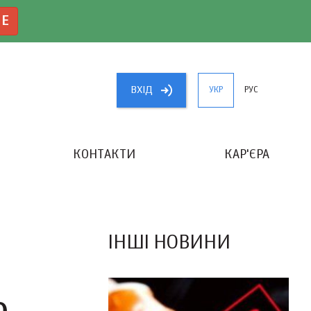
NE
ВХIД
УКР
РУС
КОНТАКТИ
КАР'ЄРА
«КРАЩИЙ БУХГАЛТЕР УКРАЇНИ»
ІНШІ НОВИНИ