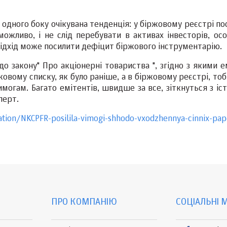
з одного боку очікувана тенденція: у біржовому реєстрі п
можливо, і не слід перебувати в активах інвесторів, осо
 підхід може посилити дефіцит біржового інструментарію.
до закону" Про акціонерні товариства ", згідно з якими 
жовому списку, як було раніше, а в біржовому реєстрі, тоб
могам. Багато емітентів, швидше за все, зіткнуться з іс
перт.
ation/NKCPFR-posilila-vimogi-shhodo-vxodzhennya-cinnix-pap
ПРО КОМПАНІЮ
СОЦІАЛЬНІ 