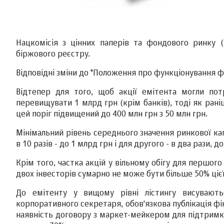
Нацкомісія з цінних паперів та фондового ринку
біржового реєстру.
Відповідні зміни до "Положення про функціонування ф
Відтепер для того, щоб акції емітента могли пот
перевищувати 1 млрд грн (крім банків), тоді як рані
цей поріг підвищений до 400 млн грн з 50 млн грн.
Мінімальний рівень середнього значення ринкової кап
в 10 разів - до 1 млрд грн і для другого - в два рази, д
Крім того, частка акцій у вільному обігу для першог
двох інвесторів сумарно не може бути більше 50% цієї
До емітенту у вищому рівні лістингу висувают
корпоративного секретаря, обов'язкова публікація фі
наявність договору з маркет-мейкером для підтримки 