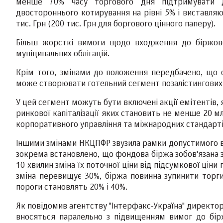
менше 70% часу торгового дня підтримувати д
двостороннього котирування на рівні 5% і виставля
тис. Грн (200 тис. Грн для боргового цінного паперу).
Більш жорсткі вимоги щодо входження до біржово
муніципальних облігацій.
Крім того, змінами до положення передбачено, що ф
може створювати готельний сегмент позалістингових 
У цей сегмент можуть бути включені акції емітентів, 
ринкової капіталізації яких становить не менше 20 
корпоративного управління та міжнародних стандартів
Іншими змінами НКЦПФР звузила рамки допустимого від
зокрема встановлено, що фондова біржа зобов'язана з
10 хвилин зміна їх поточної ціни від підсумкової ці
зміна перевищує 30%, біржа повинна зупинити торги 
пороги становлять 20% і 40%.
Як повідомив агентству "Інтерфакс-Україна" директор
вносяться паралельно з підвищенням вимог до бір