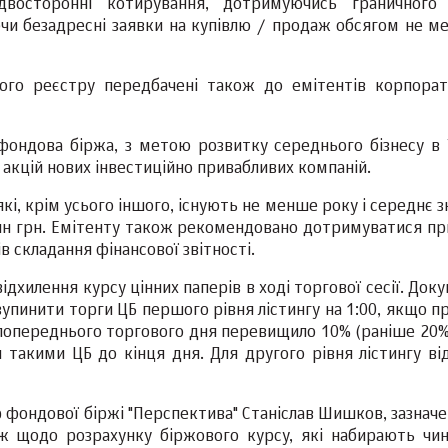
восторонні котирування, дотримуючись граничного
ючи безадресні заявки на купівлю / продаж обсягом не м
го реєстру передбачені також до емітентів корпорат
ондова біржа, з метою розвитку середнього бізнесу в У
акцій нових інвестиційно привабливих компаній.
які, крім усього іншого, існують не менше року і середнє 
млн грн. Емітенту також рекомендовано дотримуватися пр
 складання фінансової звітності.
хилення курсу цінних паперів в ході торгової сесії. Док
упинити торги ЦБ першого рівня лістингу на 1:00, якщо п
ни попереднього торгового дня перевищило 10% (раніше 20
такими ЦБ до кінця дня. Для другого рівня лістингу від
 фондової біржі "Перспектива" Станіслав Шишков, зазначе
ж щодо розрахунку біржового курсу, які набирають чин