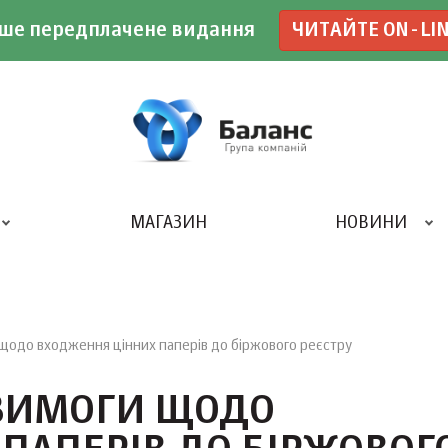
ше передплачене видання
ЧИТАЙТЕ ON-LI
МАГАЗИН
НОВИНИ
ДРУКАРНЯ «БАЛАНС-КЛУБУ»
одо входження цінних паперів до біржового реєстру
ВИМОГИ ЩОДО