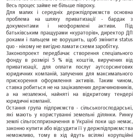
Весь процес займе не більше півроку.
Для малих і середніх держпідприємств основна
проблема на шляху приватизації - бардак з
документами і неоформлені активи. Під
батьківським пращурами «кураторів», директор ДП
роками і пальцем не ворушить, щоб змінити status
quo - нікому не вигідно ламати схеми заробітку.
Законопроект передбачає створення спеціального
фонду в розмірі 5 % від коштів, виручених від
приватизації, для оплати послуг аутсорсингових
юридичних компаній, залучених для максимального
прискорення оформлення активів. Таким чином,
ставка робиться не на зацікавлених держчиновників,
а на незалежні, найняті на відкритому тендері
юридичні компанії.
Остання група підприємств - сільськогосподарські,
які мають у користуванні земельні ділянки. Ринку
землі сільгосппризначення в Україні поки що немає,
законно купити або відсудити її у держпідприємства
неможливо, тому в хід йдуть всілякі корупційні