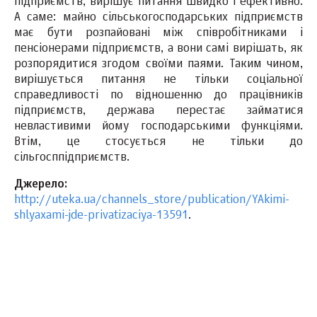
підприємств, вирішує питання швидко і ефективно.
А саме: майно сільськогосподарських підприємств
має бути розпайовані між співробітниками і
пенсіонерами підприємств, а вони самі вирішать, як
розпорядитися згодом своїми паями. Таким чином,
вирішується питання не тільки соціальної
справедливості по відношенню до працівників
підприємств, держава перестає займатися
невластивими йому господарськими функціями.
Втім, це стосується не тільки до
сільгосппідприємств.
Джерело:
http://uteka.ua/channels_store/publication/YAkimi-
shlyaxami-jde-privatizaciya-13591
.