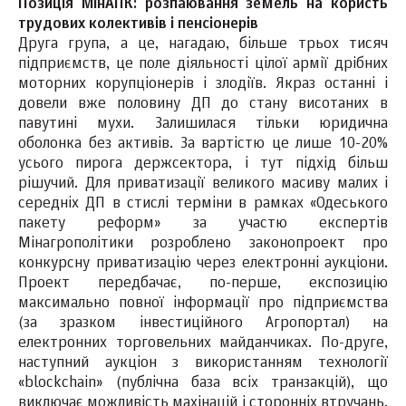
Позиція МінАПК: розпаювання земель на користь
трудових колективів і пенсіонерів
Друга група, а це, нагадаю, більше трьох тисяч
підприємств, це поле діяльності цілої армії дрібних
моторних корупціонерів і злодіїв. Якраз останні і
довели вже половину ДП до стану висотаних в
павутині мухи. Залишилася тільки юридична
оболонка без активів. За вартістю це лише 10-20%
усього пирога держсектора, і тут підхід більш
рішучий. Для приватизації великого масиву малих і
середніх ДП в стислі терміни в рамках «Одеського
пакету реформ» за участю експертів
Мінагрополітики розроблено законопроект про
конкурсну приватизацію через електронні аукціони.
Проект передбачає, по-перше, експозицію
максимально повної інформації про підприємства
(за зразком інвестиційного Агропортал) на
електронних торговельних майданчиках. По-друге,
наступний аукціон з використанням технології
«blockchain» (публічна база всіх транзакцій), що
виключає можливість махінацій і сторонніх втручань.