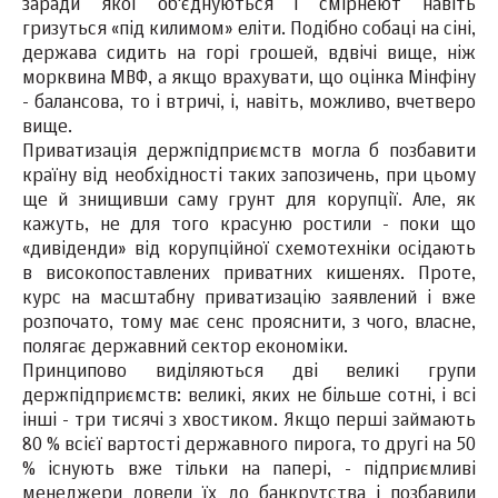
заради якої об'єднуються і смірнеют навіть
гризуться «під килимом» еліти. Подібно собаці на сіні,
держава сидить на горі грошей, вдвічі вище, ніж
морквина МВФ, а якщо врахувати, що оцінка Мінфіну
- балансова, то і втричі, і, навіть, можливо, вчетверо
вище.
Приватизація держпідприємств могла б позбавити
країну від необхідності таких запозичень, при цьому
ще й знищивши саму грунт для корупції. Але, як
кажуть, не для того красуню ростили - поки що
«дивіденди» від корупційної схемотехніки осідають
в високопоставлених приватних кишенях. Проте,
курс на масштабну приватизацію заявлений і вже
розпочато, тому має сенс прояснити, з чого, власне,
полягає державний сектор економіки.
Принципово виділяються дві великі групи
держпідприємств: великі, яких не більше сотні, і всі
інші - три тисячі з хвостиком. Якщо перші займають
80 % всієї вартості державного пирога, то другі на 50
% існують вже тільки на папері, - підприємливі
менеджери довели їх до банкрутства і позбавили