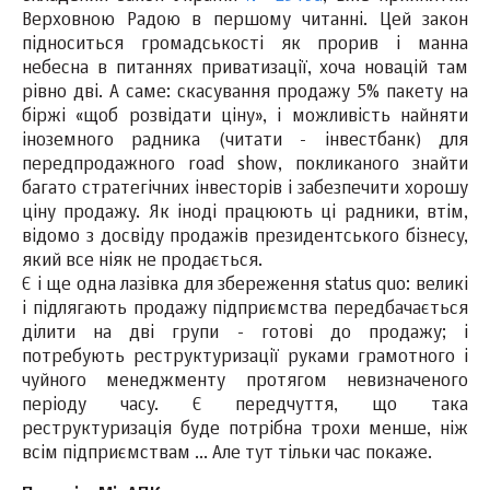
Верховною Радою в першому читанні. Цей закон
підноситься громадськості як прорив і манна
небесна в питаннях приватизації, хоча новацій там
рівно дві. А саме: скасування продажу 5% пакету на
біржі «щоб розвідати ціну», і можливість найняти
іноземного радника (читати - інвестбанк) для
передпродажного road show, покликаного знайти
багато стратегічних інвесторів і забезпечити хорошу
ціну продажу. Як іноді працюють ці радники, втім,
відомо з досвіду продажів президентського бізнесу,
який все ніяк не продається.
Є і ще одна лазівка ​​для збереження status quo: великі
і підлягають продажу підприємства передбачається
ділити на дві групи - готові до продажу; і
потребують реструктуризації руками грамотного і
чуйного менеджменту протягом невизначеного
періоду часу. Є передчуття, що така
реструктуризація буде потрібна трохи менше, ніж
всім підприємствам ... Але тут тільки час покаже.