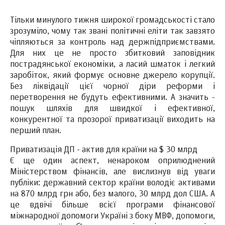
Тільки минулого тижня широкої громадськості стало
зрозуміло, чому так звані політичні еліти так завзято
чіпляються за контроль над держпідприємствами.
Для них це не просто збитковий заповідник
пострадянської економіки, а ласий шматок і легкий
заробіток, який формує основне джерело корупції.
Без ліквідації цієї чорної діри реформи і
перетворення не будуть ефективними. А значить -
пошук шляхів для швидкої і ефективної,
конкурентної та прозорої приватизації виходить на
перший план.
Приватизація ДП - актив для країни на $ 30 млрд
Є ще один аспект, ненароком оприлюднений
Міністерством фінансів, але вислизнув від уваги
публіки: державний сектор країни володіє активами
на 870 млрд грн або, без малого, 30 млрд дол США. А
це вдвічі більше всієї програми фінансової
міжнародної допомоги Україні з боку МВФ, допомоги,