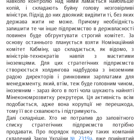
навколо контролю над ними ламається найбільше
копій, і складають буйну голову незговірливі
міністри. Підхід до них двоякий: виділити ті, без яких
держава жити не може. Причому необхідність
залишити те чи інше підприємство в держвласності
повинен буде обгрунтувати строгий комітет. За
основу останнього планується взяти Номінаційний
комітет Кабміну, що складається, як відомо, з
міністрів-технократів навпіл з маститими
іноземцями. Для цих стратегічних підприємств
створюється холдингова надбудова з іноземним
радою директорів і ринковими зарплатами для
менеджменту, який, втім, теж буде головним чином,
іноземним - зараз його в поті чола шукають найняті
Мінекономрозвитку рекрутери. Ця активність всім
подобається, адже вона корупції не перешкода,
тому її все схвалюють і підтримують.
Далі складніше. Хто не потрапив до заповітного
списку стратегічних підприємств потрібно
продавати. Про порядок продажу таких компаній
складений Закон України
№ 2319а
, вже прийнятий