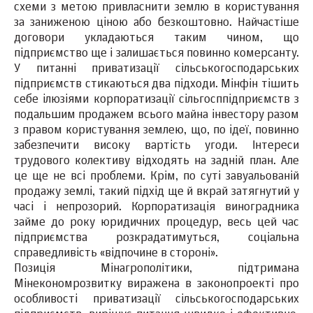
схеми з метою привласнити землю в користування
за заниженою ціною або безкоштовно. Найчастіше
договори укладаються таким чином, що
підприємство ще і залишається повинно комерсанту.
У питанні приватизації сільськогосподарських
підприємств стикаються два підходи. Мінфін тішить
себе ілюзіями корпоратизації сільгосппідприємств з
подальшим продажем всього майна інвестору разом
з правом користування землею, що, по ідеї, повинно
забезпечити високу вартість угоди. Інтереси
трудового колективу відходять на задній план. Але
це ще не всі проблеми. Крім, по суті завуальованій
продажу землі, такий підхід ще й вкрай затягнутий у
часі і непрозорий. Корпоратизація виноградника
займе до року юридичних процедур, весь цей час
підприємства розкрадатимуться, соціальна
справедливість «відпочине в стороні».
Позиція Мінагрополітики, підтримана
Мінекономрозвитку виражена в законопроекті про
особливості приватизації сільськогосподарських