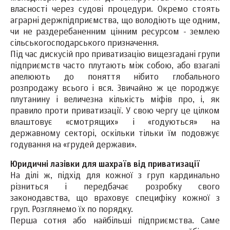
власності через судові процедури. Окремо стоять
аграрні держпідприємства, що володіють ще одним,
чи не раздеребаненним цінним ресурсом - землею
сільськогосподарського призначення.
Під час дискусій про приватизацію вищезгадані групи
підприємств часто плутають між собою, або взагалі
апелюють до поняття нібито глобального
розпродажу всього і вся. Звичайно ж це породжує
плутанину і величезна кількість міфів про, і, як
правило проти приватизації. У свою чергу це цілком
влаштовує «смотрящих» і «годуються» на
державному секторі, оскільки тільки їм подовжує
годування на «грудей держави».
Юридичні лазівки для шахраїв від приватизації
На ділі ж, підхід для кожної з груп кардинально
різниться і передбачає розробку свого
законодавства, що враховує специфіку кожної з
груп. Розглянемо їх по порядку.
Перша сотня або найбільші підприємства. Саме