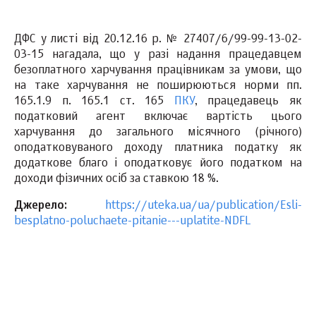
ДФС у листі від 20.12.16 р. № 27407/6/99-99-13-02-
03-15 нагадала, що у разі надання працедавцем
безоплатного харчування працівникам за умови, що
на таке харчування не поширюються норми пп.
165.1.9 п. 165.1 ст. 165
ПКУ
, працедавець як
податковий агент включає вартість цього
харчування до загального місячного (річного)
оподатковуваного доходу платника податку як
додаткове благо і оподатковує його податком на
доходи фізичних осіб за ставкою 18 %.
Джерело:
https://uteka.ua/ua/publication/Esli-
besplatno-poluchaete-pitanie---uplatite-NDFL